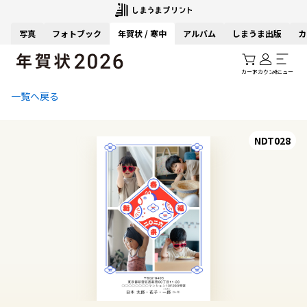
写真
フォトブック
年賀状 / 寒中
アルバム
しまうま出版
カ
カート
アカウント
メニュー
一覧へ戻る
NDT028