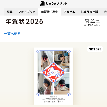
写真
フォトブック
年賀状 / 寒中
アルバム
しまうま出版
カ
カート
アカウント
メニュー
一覧へ戻る
NDT028