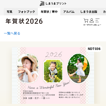
写真
フォトブック
年賀状 / 寒中
アルバム
しまうま出版
カ
カート
アカウント
メニュー
一覧へ戻る
NDT036