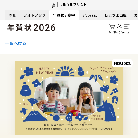
写真
フォトブック
年賀状 / 寒中
アルバム
しまうま出版
カ
カート
アカウント
メニュー
一覧へ戻る
NDU002