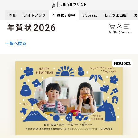
写真
フォトブック
年賀状 / 寒中
アルバム
しまうま出版
カ
カート
アカウント
メニュー
一覧へ戻る
NDU002