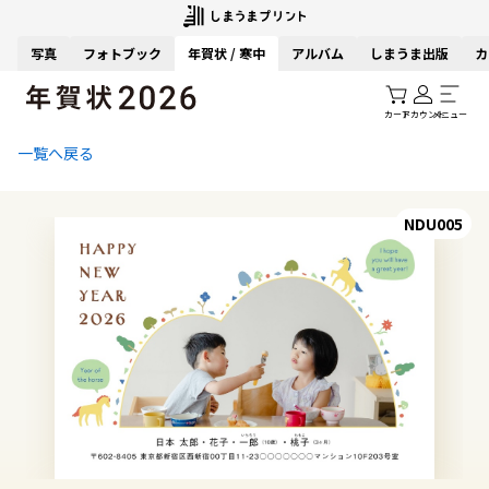
写真
フォトブック
年賀状 / 寒中
アルバム
しまうま出版
カ
カート
アカウント
メニュー
一覧へ戻る
NDU005