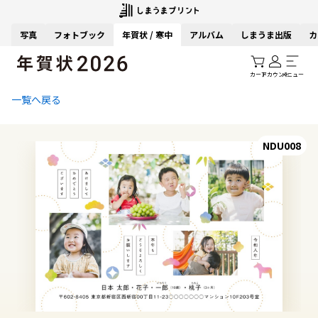
写真
フォトブック
年賀状 / 寒中
アルバム
しまうま出版
カ
カート
アカウント
メニュー
一覧へ戻る
NDU008