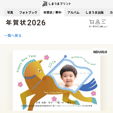
写真
フォトブック
年賀状 / 寒中
アルバム
しまうま出版
カ
カート
アカウント
メニュー
一覧へ戻る
NDU010