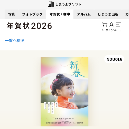
写真
フォトブック
年賀状 / 寒中
アルバム
しまうま出版
カ
カート
アカウント
メニュー
一覧へ戻る
NDU016