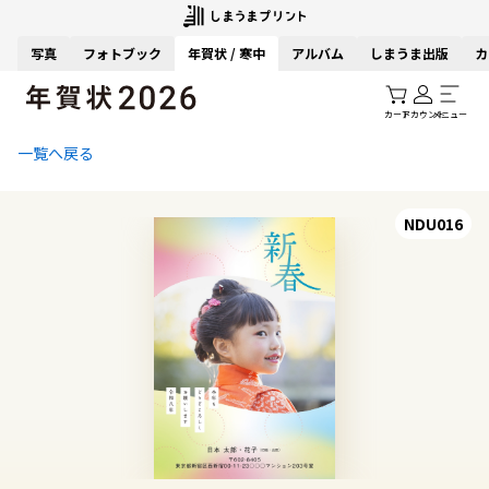
写真
フォトブック
年賀状 / 寒中
アルバム
しまうま出版
カ
カート
アカウント
メニュー
一覧へ戻る
NDU016