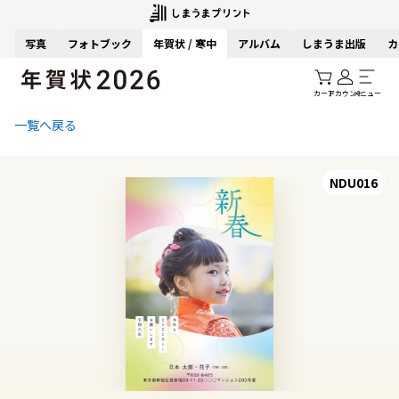
写真
フォトブック
年賀状 / 寒中
アルバム
しまうま出版
カ
カート
アカウント
メニュー
一覧へ戻る
NDU016