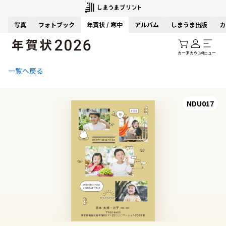
写真
フォトブック
年賀状 / 寒中
アルバム
しまうま出版
カ
カート
アカウント
メニュー
一覧へ戻る
NDU017