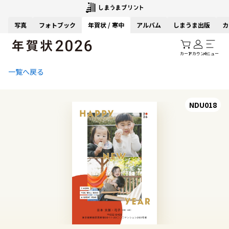
写真
フォトブック
年賀状 / 寒中
アルバム
しまうま出版
カ
カート
アカウント
メニュー
一覧へ戻る
NDU018