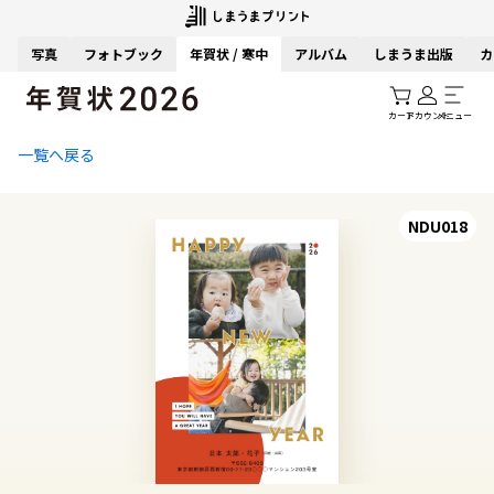
写真
フォトブック
年賀状 / 寒中
アルバム
しまうま出版
カ
カート
アカウント
メニュー
一覧へ戻る
NDU018