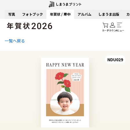
写真
フォトブック
年賀状 / 寒中
アルバム
しまうま出版
カ
カート
アカウント
メニュー
一覧へ戻る
NDU029