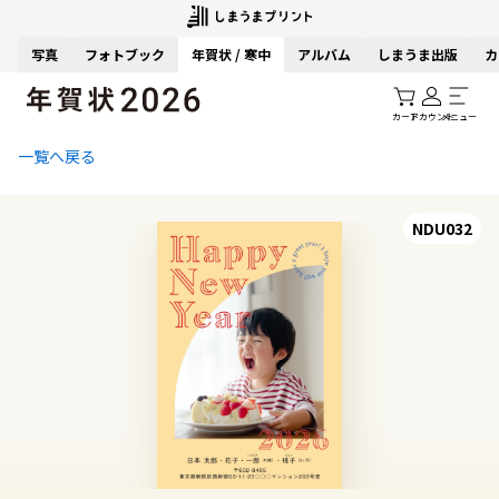
写真
フォトブック
年賀状 / 寒中
アルバム
しまうま出版
カ
カート
アカウント
メニュー
一覧へ戻る
NDU032