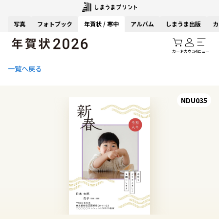
写真
フォトブック
年賀状 / 寒中
アルバム
しまうま出版
カ
カート
アカウント
メニュー
一覧へ戻る
NDU035