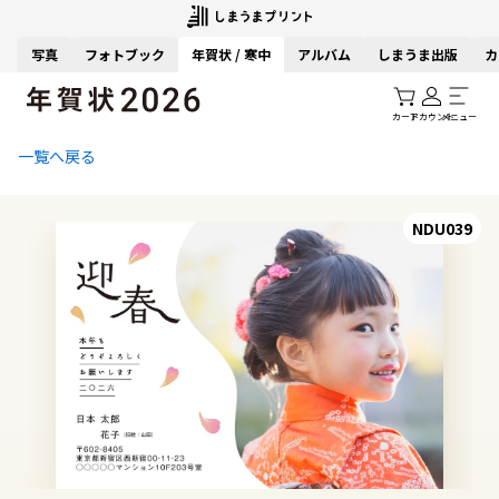
写真
フォトブック
年賀状 / 寒中
アルバム
しまうま出版
カ
カート
アカウント
メニュー
一覧へ戻る
NDU039