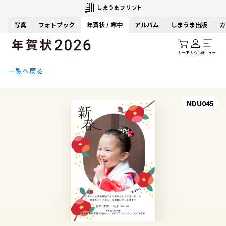
写真
フォトブック
年賀状 / 寒中
アルバム
しまうま出版
カ
カート
アカウント
メニュー
一覧へ戻る
NDU045