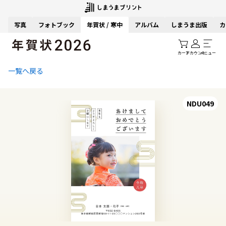
写真
フォトブック
年賀状 / 寒中
アルバム
しまうま出版
カ
カート
アカウント
メニュー
一覧へ戻る
NDU049