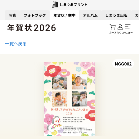
写真
フォトブック
年賀状 / 寒中
アルバム
しまうま出版
カ
カート
アカウント
メニュー
一覧へ戻る
NGG002