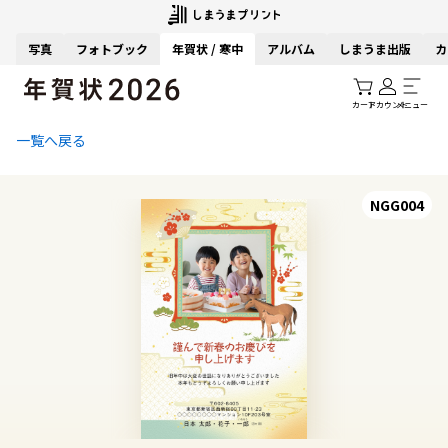
写真
フォトブック
年賀状 / 寒中
アルバム
しまうま出版
カ
カート
アカウント
メニュー
一覧へ戻る
NGG004