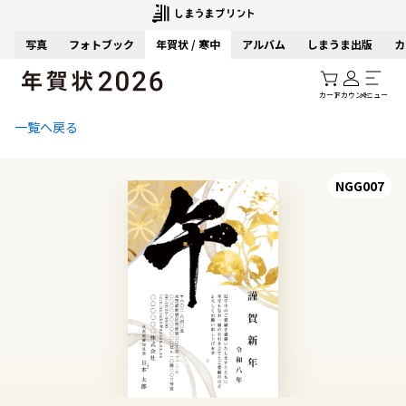
写真
フォトブック
年賀状 / 寒中
アルバム
しまうま出版
カ
カート
アカウント
メニュー
一覧へ戻る
NGG007