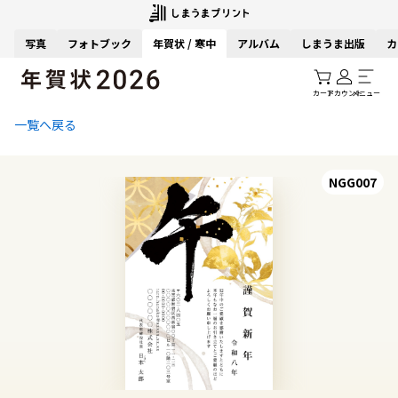
写真
フォトブック
年賀状 / 寒中
アルバム
しまうま出版
カ
カート
アカウント
メニュー
一覧へ戻る
NGG007