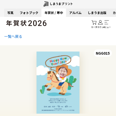
写真
フォトブック
年賀状 / 寒中
アルバム
しまうま出版
カ
カート
アカウント
メニュー
一覧へ戻る
NGG015