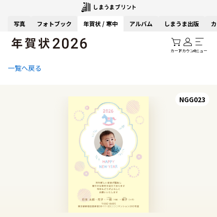
写真
フォトブック
年賀状 / 寒中
アルバム
しまうま出版
カ
カート
アカウント
メニュー
一覧へ戻る
NGG023