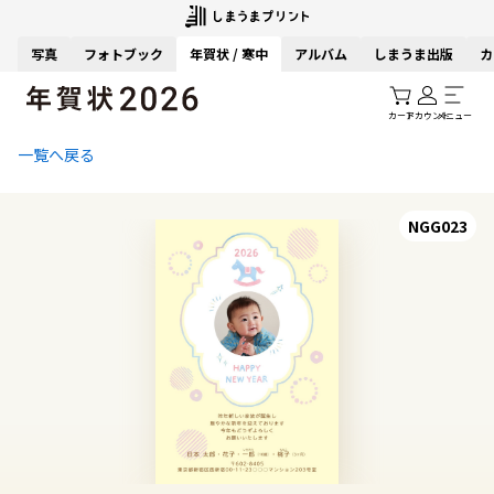
写真
フォトブック
年賀状 / 寒中
アルバム
しまうま出版
カ
カート
アカウント
メニュー
一覧へ戻る
NGG023