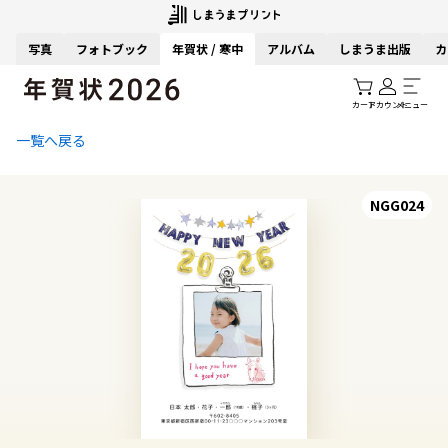
写真
フォトブック
年賀状 / 寒中
アルバム
しまうま出版
カ
カート
アカウント
メニュー
一覧へ戻る
NGG024