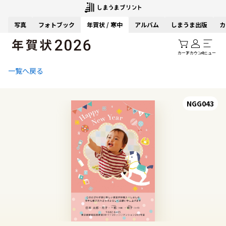
写真
フォトブック
年賀状 / 寒中
アルバム
しまうま出版
カ
カート
アカウント
メニュー
一覧へ戻る
NGG043