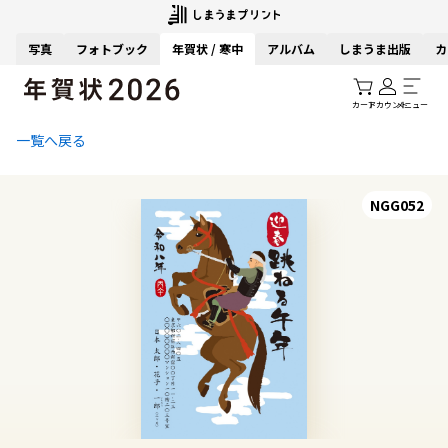
写真
フォトブック
年賀状 / 寒中
アルバム
しまうま出版
カ
カート
アカウント
メニュー
一覧へ戻る
NGG052