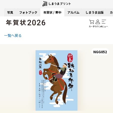
写真
フォトブック
年賀状 / 寒中
アルバム
しまうま出版
カ
カート
アカウント
メニュー
一覧へ戻る
NGG052