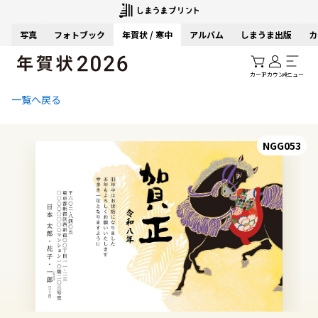
写真
フォトブック
年賀状 / 寒中
アルバム
しまうま出版
カ
カート
アカウント
メニュー
一覧へ戻る
NGG053