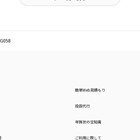
G058
簡単Web見積もり
投函代行
年賀状の豆知識
問
ご利用に際して