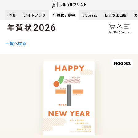
写真
フォトブック
年賀状 / 寒中
アルバム
しまうま出版
カ
カート
アカウント
メニュー
一覧へ戻る
NGG062