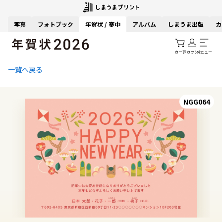
写真
フォトブック
年賀状 / 寒中
アルバム
しまうま出版
カ
カート
アカウント
メニュー
一覧へ戻る
NGG064