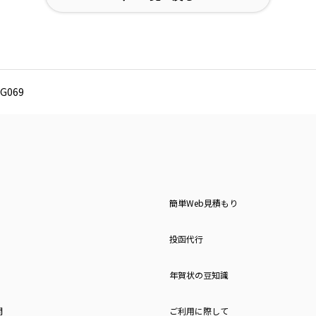
G069
簡単Web見積もり
投函代行
年賀状の豆知識
問
ご利用に際して