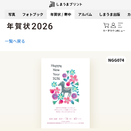
写真
フォトブック
年賀状 / 寒中
アルバム
しまうま出版
カ
カート
アカウント
メニュー
一覧へ戻る
NGG074