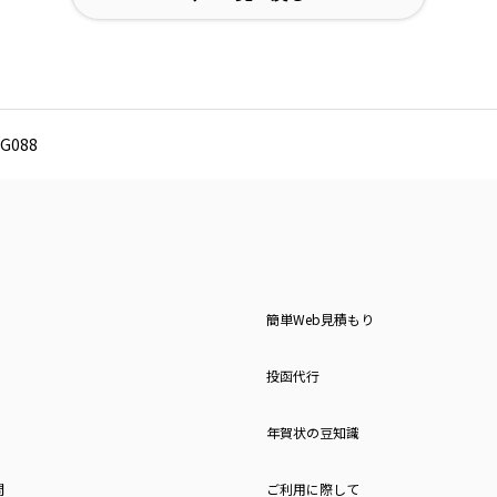
G088
簡単Web見積もり
投函代行
年賀状の豆知識
問
ご利用に際して