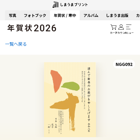
写真
フォトブック
年賀状 / 寒中
アルバム
しまうま出版
カ
カート
アカウント
メニュー
一覧へ戻る
NGG092