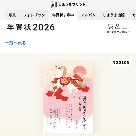
写真
フォトブック
年賀状 / 寒中
アルバム
しまうま出版
カ
カート
アカウント
メニュー
一覧へ戻る
NGG106