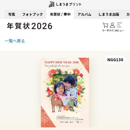
写真
フォトブック
年賀状 / 寒中
アルバム
しまうま出版
カ
カート
アカウント
メニュー
一覧へ戻る
NGG130