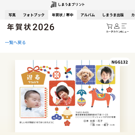
写真
フォトブック
年賀状 / 寒中
アルバム
しまうま出版
カ
カート
アカウント
メニュー
一覧へ戻る
NGG132