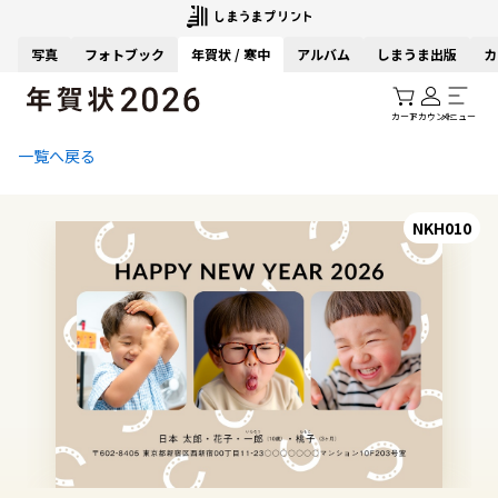
写真
フォトブック
年賀状 / 寒中
アルバム
しまうま出版
カ
カート
アカウント
メニュー
一覧へ戻る
NKH010