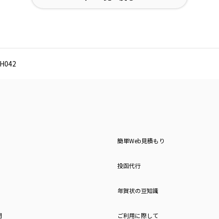
042
簡単Web見積もり
投函代行
年賀状の豆知識
問
ご利用に際して