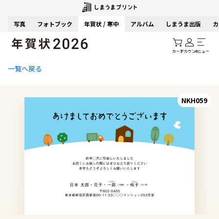
写真
フォトブック
年賀状 / 寒中
アルバム
しまうま出版
カ
カート
アカウント
メニュー
一覧へ戻る
NKH059