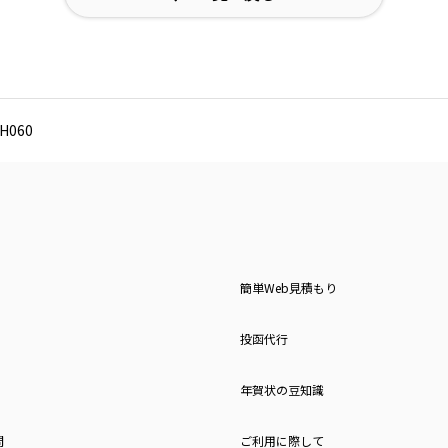
060
簡単Web見積もり
投函代行
年賀状の豆知識
問
ご利用に際して