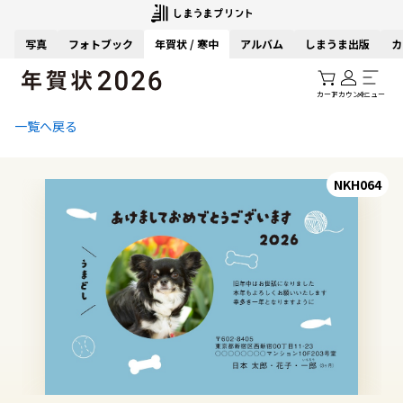
写真
フォトブック
年賀状 / 寒中
アルバム
しまうま出版
カ
カート
アカウント
メニュー
一覧へ戻る
NKH064