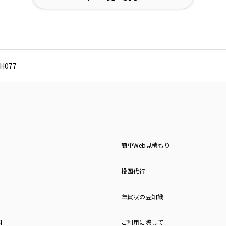
077
簡単Web見積もり
投函代行
年賀状の豆知識
問
ご利用に際して