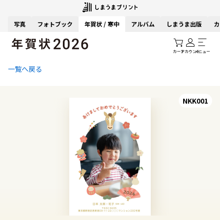
写真
フォトブック
年賀状 / 寒中
アルバム
しまうま出版
カ
カート
アカウント
メニュー
一覧へ戻る
NKK001