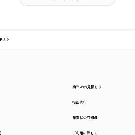
018
簡単Web見積もり
投函代行
年賀状の豆知識
問
ご利用に際して